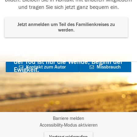
und tragen Sie sich jetzt ganz bequem ein.
Jetzt anmelden um Teil des Familienkreises zu
werden.
Der Tod ist nicht das Ende, nicht die
Vergänglichkeit,
der Tod ist nur die Wende, Beginn der
Kontakt zum Autor
Missbrauch
Ewigkeit.
aufnehmen
melden
Barriere melden
I
Accessibility-Modus aktivieren
m