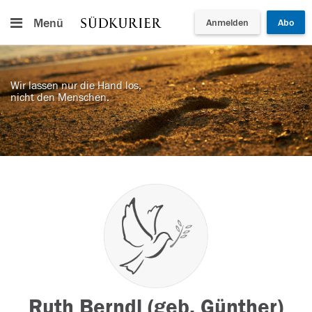
Menü
Anmelden
Abo
Wir lassen nur die Hand los,
nicht den Menschen.
Ruth Berndl (geb. Günther)