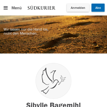
Menü
Anmelden
Abo
Wir lassen nur die Hand los,
nicht den Menschen.
Sibylle Bagemihl