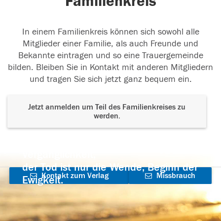
Familienkreis
In einem Familienkreis können sich sowohl alle
Mitglieder einer Familie, als auch Freunde und
Bekannte eintragen und so eine Trauergemeinde
bilden. Bleiben Sie in Kontakt mit anderen Mitgliedern
und tragen Sie sich jetzt ganz bequem ein.
Jetzt anmelden um Teil des Familienkreises zu
werden.
Der Tod ist nicht das Ende, nicht die
Vergänglichkeit,
der Tod ist nur die Wende, Beginn der
Kontakt zum Verlag
Missbrauch
Ewigkeit.
aufnehmen
melden