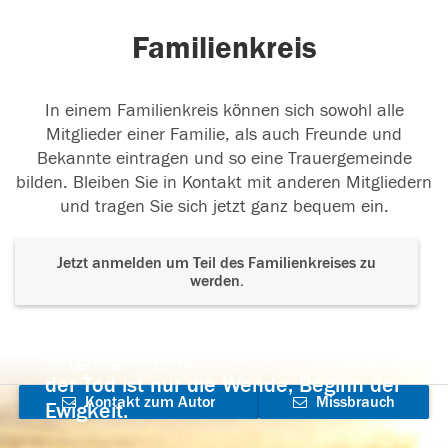
Familienkreis
In einem Familienkreis können sich sowohl alle
Mitglieder einer Familie, als auch Freunde und
Bekannte eintragen und so eine Trauergemeinde
bilden. Bleiben Sie in Kontakt mit anderen Mitgliedern
und tragen Sie sich jetzt ganz bequem ein.
Jetzt anmelden um Teil des Familienkreises zu
werden.
Der Tod ist nicht das Ende, nicht die
Vergänglichkeit,
der Tod ist nur die Wende, Beginn der
Kontakt zum Autor
Missbrauch
Ewigkeit.
aufnehmen
melden