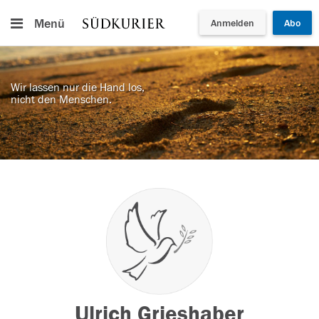
Menü
Anmelden
Abo
Wir lassen nur die Hand los,
nicht den Menschen.
Ulrich Grieshaber