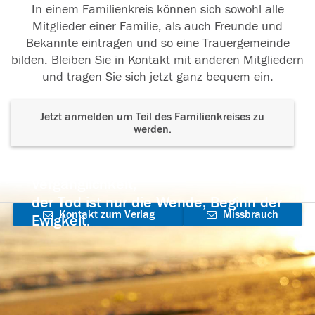
In einem Familienkreis können sich sowohl alle
Mitglieder einer Familie, als auch Freunde und
Bekannte eintragen und so eine Trauergemeinde
bilden. Bleiben Sie in Kontakt mit anderen Mitgliedern
und tragen Sie sich jetzt ganz bequem ein.
Jetzt anmelden um Teil des Familienkreises zu
werden.
Der Tod ist nicht das Ende, nicht die
Vergänglichkeit,
der Tod ist nur die Wende, Beginn der
Kontakt zum Verlag
Missbrauch
Ewigkeit.
aufnehmen
melden