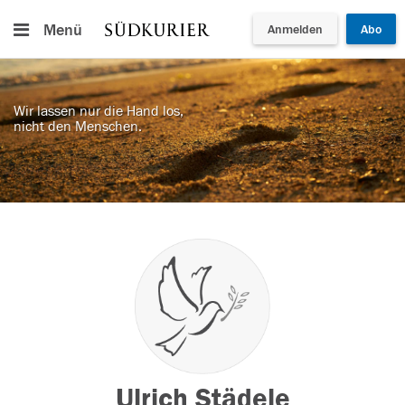
Menü
Anmelden
Abo
Wir lassen nur die Hand los,
nicht den Menschen.
Ulrich Städele