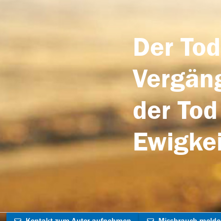
Der Tod
Vergäng
der Tod
Ewigkei