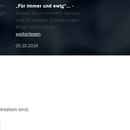
len
„Für immer und ewig“…
…
gel
bleibst du in meinem Herzen
und in meinen Erinnerungen.
Möge deine letzte
...
weiterlesen
05.10.2024
eblieben sind.