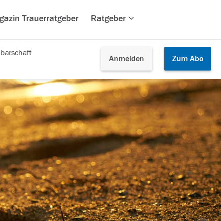
gazin Trauerratgeber
Ratgeber
barschaft
Anmelden
Zum
Abo