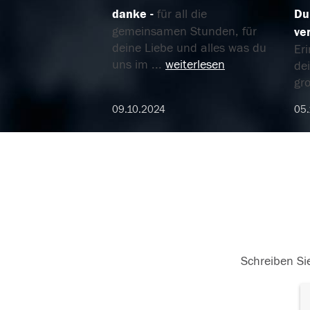
danke
für all die
Du
gemeinsamen Stunden, für
ve
deine Liebe und alles was du
Er
uns im
...
weiterlesen
de
gr
09.10.2024
05.
Schreiben Sie