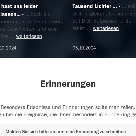
 hast uns leider
Tausend Lichter ...
... sol
Dich begleiten, tausend En
rlassen…
… doch die
auf Dich aufpassen ... du
innerungen an dein Lachen,
fehlst
...
weiterlesen
ine Geschichten und dein
oßes
...
weiterlesen
10.2024
05.10.2024
Erinnerungen
Besondere Erlebnisse und Erinnerungen sollte man teilen.
 über die Ereignisse, die Ihnen besonders in Erinnerung g
Melden Sie sich bitte an, um eine Erinnerung zu schreiben