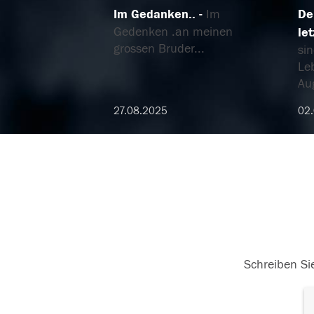
Im Gedanken..
Im
De
Gedenken .an meinen
le
grossen Bruder...
si
Le
Au
27.08.2025
02.
Schreiben Sie