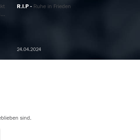
kt
R.I.P
Ruhe in Frieden
...
24.04.2024
eblieben sind.