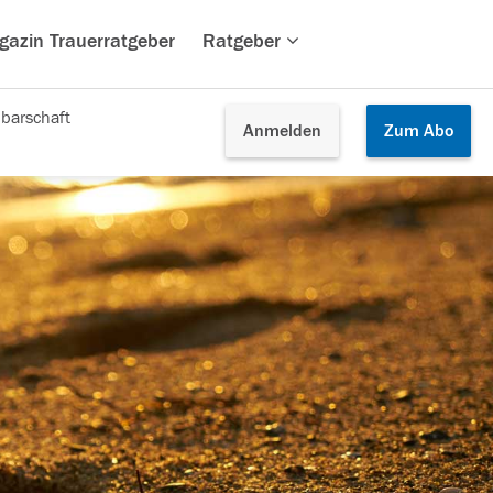
gazin Trauerratgeber
Ratgeber
barschaft
Anmelden
Zum
Abo