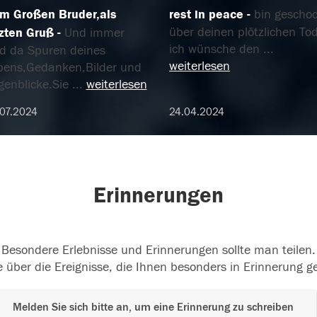
m Großen Bruder,als
rest in peace
bin geschoc
über deinen plötzlichen Tod
tzten Gruß
Und immer
ich wünsche den
...
nd da Spuren deines
weiterlesen
bens,Gedanken,Bilder und
genblicke.Sie
...
weiterlesen
07.2024
24.04.2024
Erinnerungen
Besondere Erlebnisse und Erinnerungen sollte man teilen.
 über die Ereignisse, die Ihnen besonders in Erinnerung g
Melden Sie sich bitte an, um eine Erinnerung zu schreiben