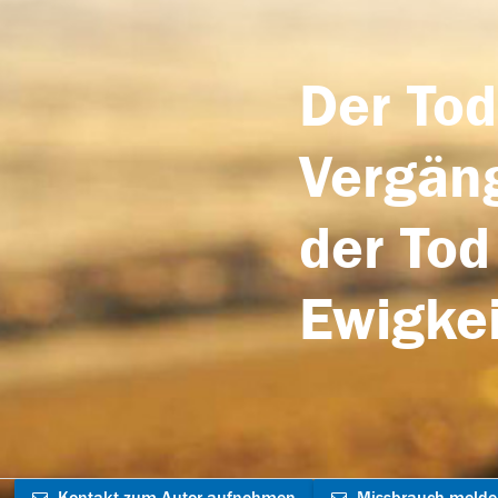
Der Tod
Vergäng
der Tod
Ewigkei