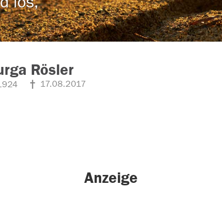
d los,
rga Rösler
17.08.2017
1924
Anzeige