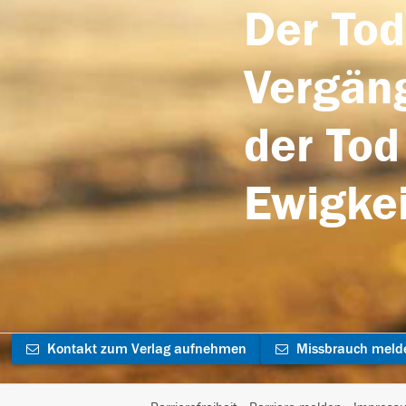
Der Tod
Vergäng
der Tod
Ewigkei
Kontakt zum Verlag aufnehmen
Missbrauch meld