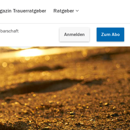
gazin Trauerratgeber
Ratgeber
barschaft
Anmelden
Zum
Abo