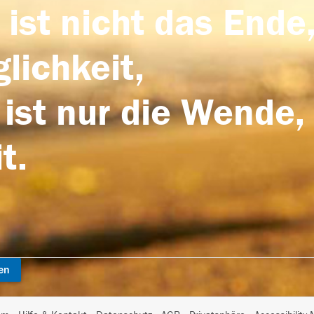
 ist nicht das Ende,
lichkeit,
 ist nur die Wende,
t.
en