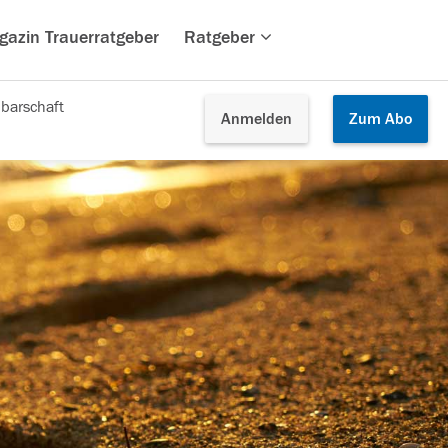
gazin Trauerratgeber
Ratgeber
barschaft
Anmelden
Zum
Abo