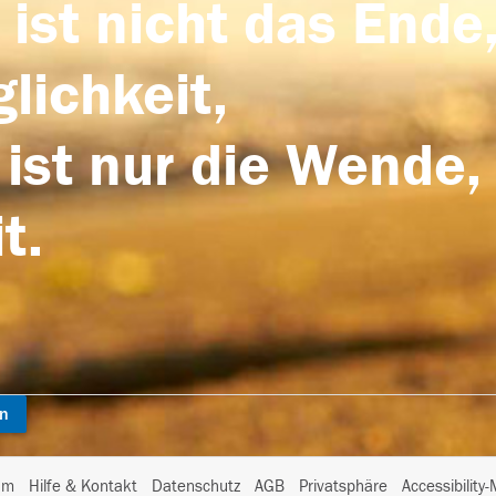
 ist nicht das Ende,
lichkeit,
 ist nur die Wende,
t.
en
I
um
Hilfe & Kontakt
Datenschutz
AGB
Privatsphäre
Accessibility