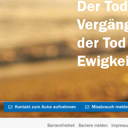
Der Tod
Vergäng
der Tod
Ewigkei
Kontakt zum Autor aufnehmen
Missbrauch meld
Barrierefreiheit
Barriere melden
Impress