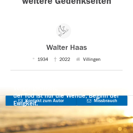
weitere Gedenkseiten
Walter Haas
1934
2022
Villingen
Der Tod ist nicht das Ende, nicht die
Vergänglichkeit,
der Tod ist nur die Wende, Beginn der
Kontakt zum Autor
Missbrauch
Ewigkeit.
aufnehmen
melden