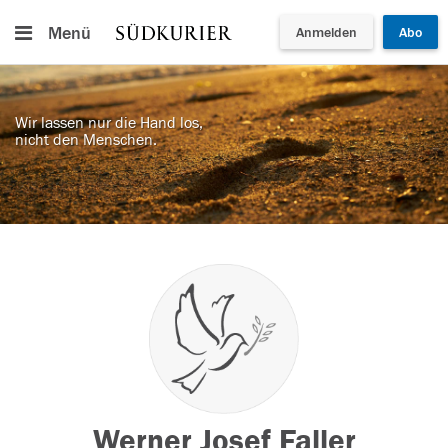
Menü
Anmelden
Abo
Wir lassen nur die Hand los,
nicht den Menschen.
Werner Josef Faller