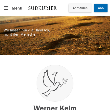
Menü
Anmelden
Abo
Wir lassen nur die Hand los,
nicht den Menschen.
Werner Kelm