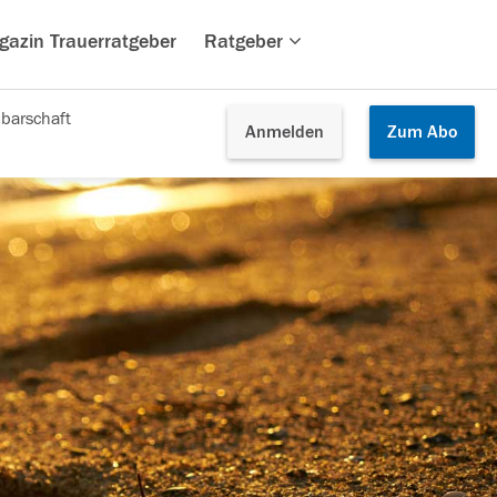
gazin Trauerratgeber
Ratgeber
barschaft
Anmelden
Zum
Abo