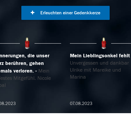
Erleuchten einer Gedenkkerze
innerungen, die unser
Mein Lieblingsonkel fehlt
Unvergessen und dankbar
rz berühren, gehen
Ulrike mit Mareike und
emals verloren.
Mein
Marina
festes Mitgefühl. Nicole
pal
08.2023
07.08.2023