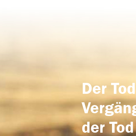
Der Tod
Vergäng
der Tod