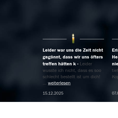
Leider war uns die Zeit nicht
Er
gegönnt, dass wir uns öfters
He
treffen hätten k
Leider
ni
wusste ich nicht, dass es soo
tie
schlecht bestellt ist um dich!
Ko
...
weiterlesen
15.12.2025
07.