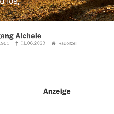
d los,
ang Aichele
01.08.2023
1951
Radolfzell
Anzeige