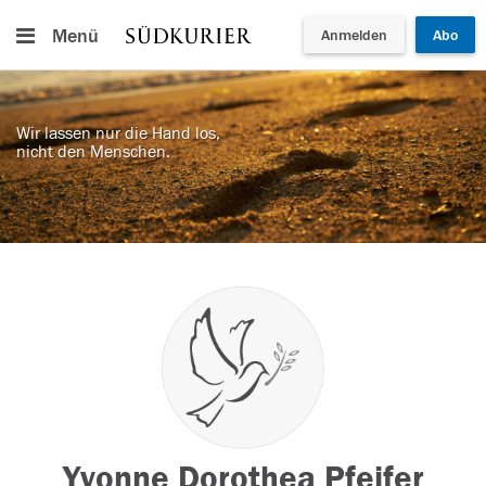
Menü
Anmelden
Abo
Wir lassen nur die Hand los,
nicht den Menschen.
Yvonne Dorothea Pfeifer