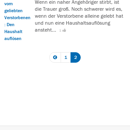
Wenn ein naher Angehöriger stirbt, ist
r
die Trauer groß. Noch schwerer wird es,
f
wenn der Verstorbene alleine gelebt hat
i
und nun eine Haushaltsauflösung
n
ansteht...
[
L
1
d
e
e
s
n
e
d
1
2
r
a
f
s
i
l
n
e
d
s
e
e
t
n
d
s
a
w
s
e
l